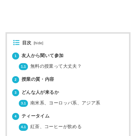
目次
[
hide
]
友人から聞いて参加
1
無料の授業って大丈夫？
1.1
授業の質・内容
2
どんな人が来るか
3
南米系、ヨーロッパ系、アジア系
3.1
ティータイム
4
紅茶、コーヒーが飲める
4.1