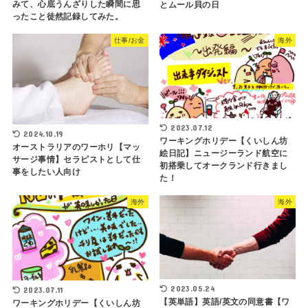
みて、心底うんざりした瞬間に思
とムール貝の日
ったこと徒然記録してみた。
仕事/お金
海外
2023.07.12
2024.10.19
ワーキングホリデー【くいしん坊
オーストラリアのワーホリ【マッ
絵日記】ニュージーランド航空に
サージ事情】セラピストとして仕
初搭乗してオークランド行きまし
事をしたい人向け
た！
海外
海外
2023.05.24
2023.07.11
【英単語】英語/英文の同意書【ワ
ワーキングホリデー【くいしん坊