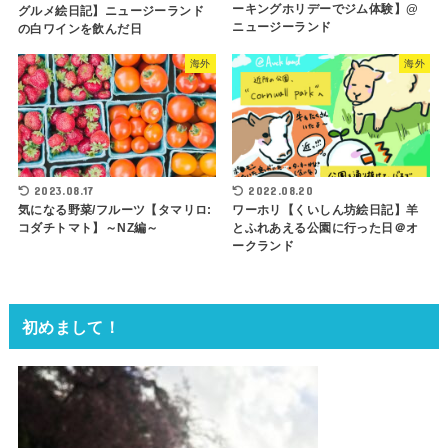
ーキングホリデーでジム体験】@
グルメ絵日記】ニュージーランド
ニュージーランド
の白ワインを飲んだ日
海外
海外
2023.08.17
2022.08.20
気になる野菜/フルーツ【タマリロ:
ワーホリ【くいしん坊絵日記】羊
コダチトマト】～NZ編～
とふれあえる公園に行った日＠オ
ークランド
初めまして！