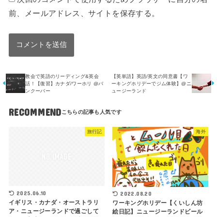
前、メールアドレス、サイトを保存する。
教会で英語のリーディング&英会
【英単語】英語/英文の同意書【ワ
話！【復習】カナダ/ワーホリ @バ
ーキングホリデーでジム体験】@ニ
ンクーバー
ュージーランド
RECOMMEND
旅行記
海外
2025.06.10
2022.08.20
イギリス・カナダ・オーストラリ
ワーキングホリデー【くいしん坊
ア・ニュージーランドで過ごして
絵日記】ニュージーランドビール