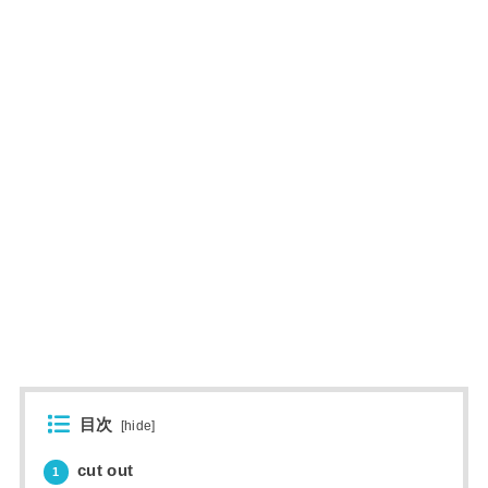
目次
[
hide
]
cut out
1