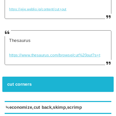
https://ejje.weblio.jp/content/cut+out
Thesaurus
https://www.thesaurus.com/browse/cut%20out?s=t
cut corners
≒economize,cut back,skimp,scrimp