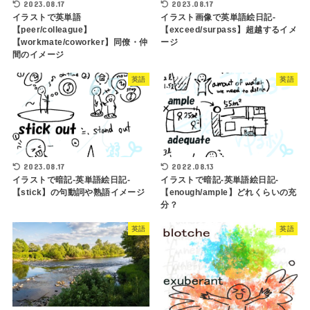
2023.08.17
2023.08.17
イラストで英単語
イラスト画像で英単語絵日記-
【peer/colleague】
【exceed/surpass】超越するイメ
【workmate/coworker】同僚・仲
ージ
間のイメージ
英語
英語
2023.08.17
2022.08.13
イラストで暗記-英単語絵日記-
イラストで暗記-英単語絵日記-
【stick】の句動詞や熟語イメージ
【enough/ample】どれくらいの充
分？
英語
英語