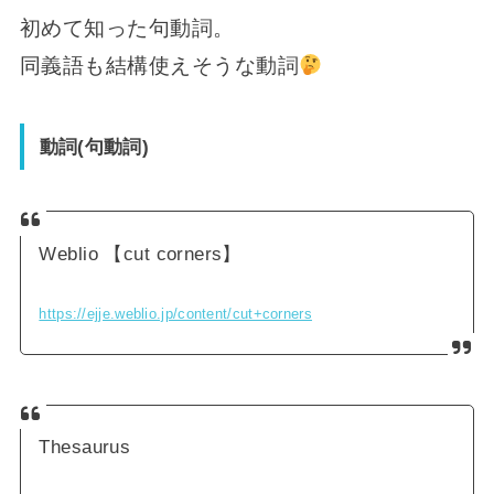
初めて知った句動詞。
同義語も結構使えそうな動詞
動詞(句動詞)
Weblio 【cut corners】
https://ejje.weblio.jp/content/cut+corners
Thesaurus