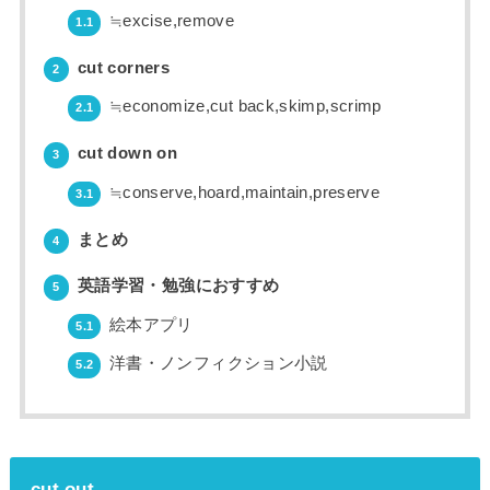
≒excise,remove
1.1
cut corners
2
≒economize,cut back,skimp,scrimp
2.1
cut down on
3
≒conserve,hoard,maintain,preserve
3.1
まとめ
4
英語学習・勉強におすすめ
5
絵本アプリ
5.1
洋書・ノンフィクション小説
5.2
cut out