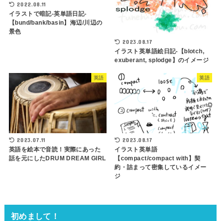
2022.08.11
イラストで暗記-英単語日記-
【bund/bank/basin】海辺/川辺の
景色
2023.08.17
イラスト英単語絵日記-【blotch,
exuberant, splodge】のイメージ
英語
英語
2023.07.11
2023.08.17
英語を絵本で音読！実際にあった
イラスト英単語
話を元にしたDRUM DREAM GIRL
【compact/compact with】契
約・詰まって密集しているイメー
ジ
初めまして！