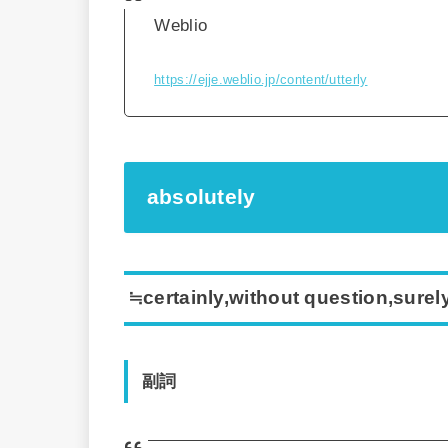
Weblio
https://ejje.weblio.jp/content/utterly
absolutely
≒certainly,without question,surely
副詞