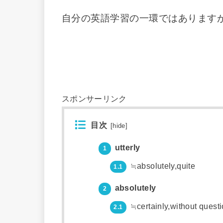
自分の英語学習の一環ではあります
スポンサーリンク
目次
[
hide
]
utterly
1
≒absolutely,quite
1.1
absolutely
2
≒certainly,without questi
2.1