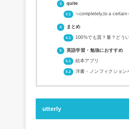
quite
3
≒completely,to a certain e
3.1
まとめ
4
100%でも質？量？どう
4.1
英語学習・勉強におすすめ
5
絵本アプリ
5.1
洋書・ノンフィクション
5.2
utterly