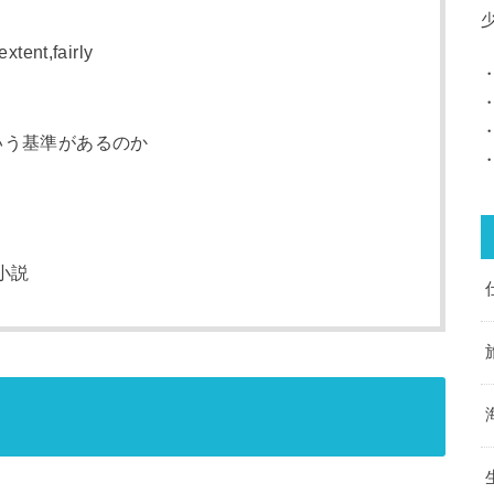
xtent,fairly
いう基準があるのか
小説