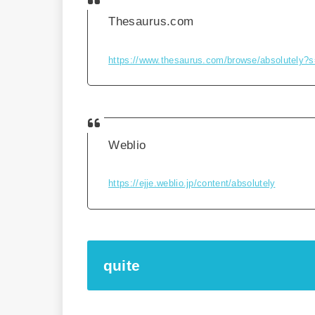
Thesaurus.com
https://www.thesaurus.com/browse/absolutely?s
Weblio
https://ejje.weblio.jp/content/absolutely
quite