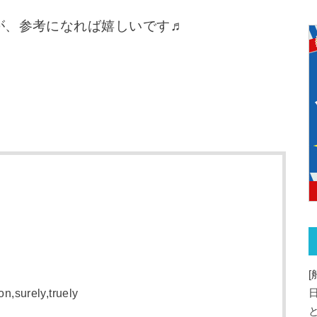
が、参考になれば嬉しいです♬
[
on,surely,truely