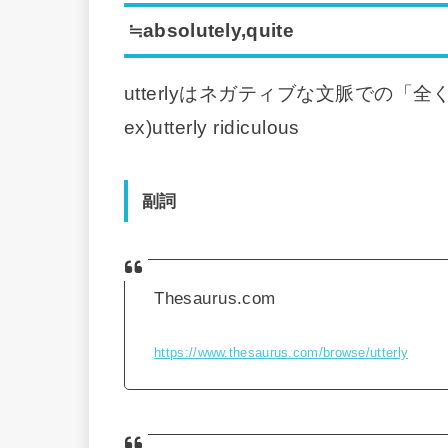
≒absolutely,quite
utterlyはネガティブな文脈での
ex)utterly ridiculous
副詞
Thesaurus.com
https://www.thesaurus.com/browse/utterly