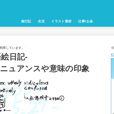
旅行記
生活
イラスト素材
仕事/お金
利用しています。
絵日記-
K
utely】ニュアンスや意味の印象